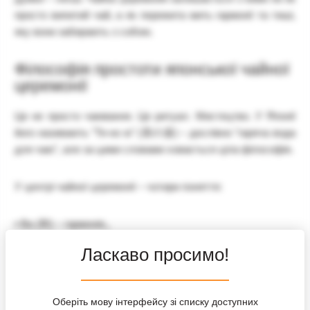
просто випитий чай, а як пережита мить гармонії та тиші,
яку вони забирають з собою.
Філософія простоти японської чайної
церемонії
Це не просто чаювання. Це ритуал. Мистецтво. У Японії
його називають "Тя-но ю" (茶の湯) – дослівно "гаряча вода
для чаю", але за цими словами ховається ціла філософія.
У центрі чайної церемонії – чотири поняття:
▪ Ва (和) – гармонія,,
Ласкаво просимо!
▪ Кей (敬) – повага,
▪ Сей (清) – чистота,
Оберіть мову інтерфейсу зі списку доступних